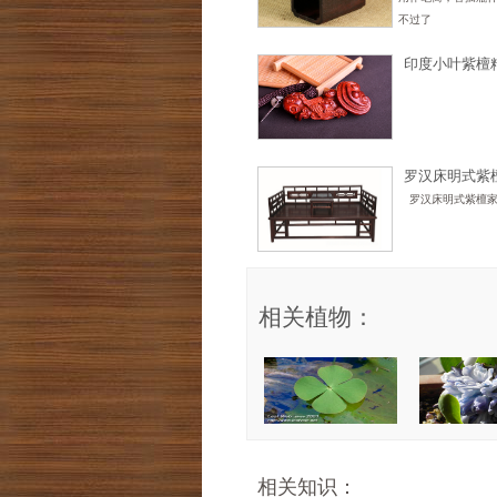
不过了
印度小叶紫檀
件不祥如意福
罗汉床明式紫
罗汉床明式紫檀
相关植物：
相关知识：