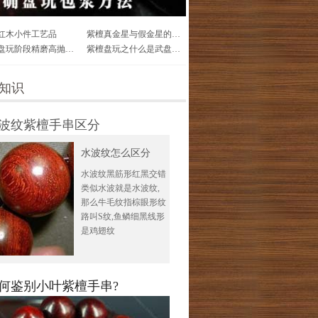
红木小件工艺品
紫檀真金星与假金星的区别介绍
紫檀盘玩阶段精磨高抛本质区别
紫檀盘玩之什么是武盘？武盘对珠子好么？
知识
波纹紫檀手串区分
水波纹怎么区分
水波纹黑筋形红黑交错
类似水波就是水波纹,
那么牛毛纹指棕眼形纹
路叫S纹,鱼鳞细黑线形
是鸡翅纹
何鉴别小叶紫檀手串?