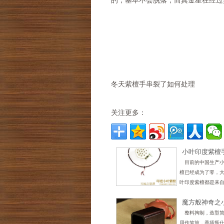
的，基本不会脱落，而真金星在经过
冬天紫檀手串裂了如何处理
关注更多：
小叶印度紫檀
不能全部判定
目前的中国生产
檀已经成为了零，
叶印度紫檀都是来
的国家，可以说目
魔方般神奇之
度紫檀的种类好坏
方形笔筒
度，印度除外的其
整料掏制，造型
存在着
用作笔筒，香插瓶