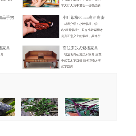
车大厅无意中发现一位熟悉的
身影，熟人杨庆达回头看见了
精品手把
小叶紫檀60mm高油高密
我，兴奋地迎上来。我们彼此
分多多站
手把件洪福齐天站
客套了一阵，他告诉我2003年
材质介绍：小叶紫檀，学
走亲戚时买回一件笔筒，上面
名“檀香紫檀”。只有小叶紫檀才
有书法，看着行云流水
是真正意义上的紫檀，其他所
谓的“檀”，都不是紫檀。 小叶
檀家具
高低床苏式紫檀家具
檀为紫檀中精品，通常也简
常“紫檀”(以下所述“紫檀”为小
家具
明清古典仙游红木家具 缅花
叶檀)。 紫檀密度较大，棕眼较
中式实木罗汉榻 缅甸花梨木明
小，多产于热带、亚热带原始
式罗汉床
森林，以印度紫檀最优。 常言
十檀九空，最大的紫檀木直径
仅为二十公分【温馨提示】：
小叶紫檀手把件的保养： ①刚
收到小叶紫檀手把件时，请用
干净的白色柔软棉布轻轻揉搓
十五到二十分钟左右