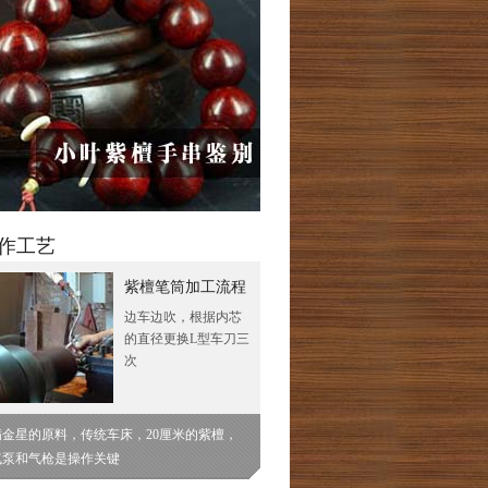
作工艺
紫檀笔筒加工流程
边车边吹，根据内芯
的直径更换L型车刀三
次
满金星的原料，传统车床，20厘米的紫檀，
气泵和气枪是操作关键