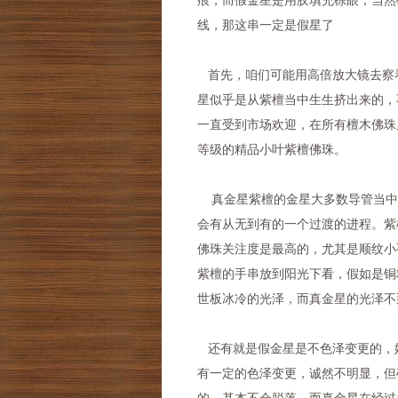
痕，而假金星是用胶填充棕眼，当然
线，那这串一定是假星了
首先，咱们可能用高倍放大镜去察
星似乎是从紫檀当中生生挤出来的，
一直受到市场欢迎，在所有檀木佛珠
等级的精品小叶紫檀佛珠。
真金星紫檀的金星大多数导管当中
会有从无到有的一个过渡的进程。紫
佛珠关注度是最高的，尤其是顺纹小
紫檀的手串放到阳光下看，假如是铜
世板冰冷的光泽，而真金星的光泽不
还有就是假金星是不色泽变更的，
有一定的色泽变更，诚然不明显，但