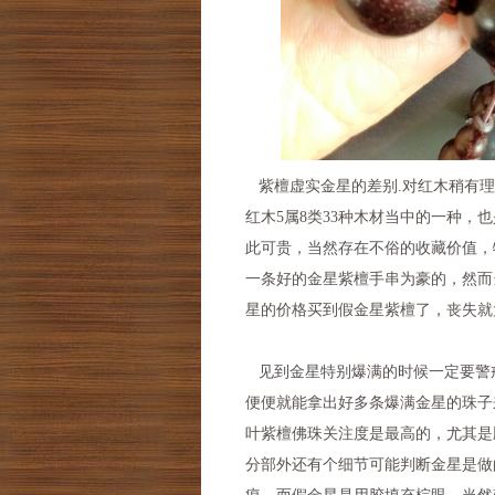
紫檀虚实金星的差别.对红木稍有理
红木5属8类33种木材当中的一种
此可贵，当然存在不俗的收藏价值，
一条好的金星紫檀手串为豪的，然而
星的价格买到假金星紫檀了，丧失就
见到金星特别爆满的时候一定要警
便便就能拿出好多条爆满金星的珠子
叶紫檀佛珠关注度是最高的，尤其是
分部外还有个细节可能判断金星是做