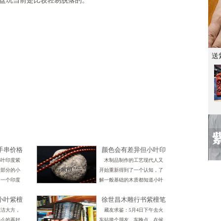
盘玩当前是比较轻易脱落的。
送
手串价格
颜色会有差异但小叶印
真假品质
度紫檀手串多少颗数量
小叶印度紫
木制品制作的工艺现代人又
从不变
大部分的小
开始重新得到了一个认知，了
自一个印度
解一般基础的木质都知道小叶
前的小叶印
印度紫檀是这么多木质里面属
小叶紫檀
徐世昌木雕行书紫檀笔
都是出自印
于昂贵类型的。不同的价格使
筒
他国家也是
用的印度紫檀的木料的完成度
简洁大方，
藏友求鉴：5月4日下午去火
还是不
什么的再好
车站接个朋友，车晚点，在候