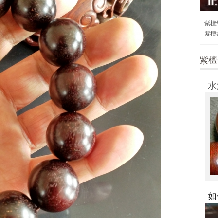
紫檀
紫檀
水
如