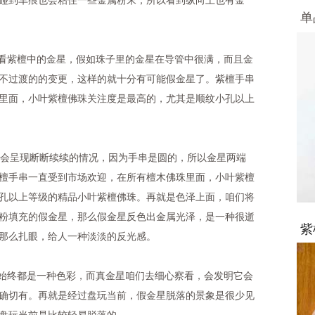
碰到车痕也会粘住一些金属粉末，所以看到纵向上也有金
单
看紫檀中的金星，假如珠子里的金星在导管中很满，而且金
不过渡的的变更，这样的就十分有可能假金星了。紫檀手串
里面，小叶紫檀佛珠关注度是最高的，尤其是顺纹小孔以上
会呈现断断续续的情况，因为手串是圆的，所以金星两端
檀手串一直受到市场欢迎，在所有檀木佛珠里面，小叶紫檀
孔以上等级的精品小叶紫檀佛珠。再就是色泽上面，咱们将
粉填充的假金星，那么假金星反色出金属光泽，是一种很逝
紫
那么扎眼，给人一种淡淡的反光感。
始终都是一种色彩，而真金星咱们去细心察看，会发明它会
确切有。再就是经过盘玩当前，假金星脱落的景象是很少见