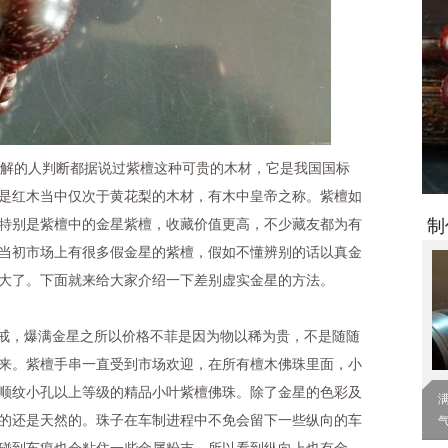
解的人判断都据说过紫檀这种可贵的木材，它是我国国标
，也是红木当中仅次于黄花梨的木材，有木中皇帝之称。紫檀如
制
特别是紫檀中的金星紫檀，收藏价值更高，不少藏友都为有
当初市场上有很多假金星的紫檀，假如不懂辨别的话以真金
大了。下面就来给大家介绍一下差别虚实金星的方法。
戒，爆满金星之所以价格不菲是因为物以稀为贵，不是随随
来。紫檀手串一直受到市场欢迎，在所有檀木佛珠里面，小
顺纹小孔以上等级的精品小叶紫檀佛珠。除了金星的色彩及
的还是天然的。珠子在车制进程中不免会留下一些纵向的车