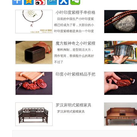
小叶印度紫檀手串价格
不能全部判定真假品质
目前的中国生产小叶印度紫
檀已经成为了零，大部分的小
叶印度紫檀都是来自一个印度
的国家，可以说目前的小叶印
魔方般神奇之小叶紫檀
度紫檀的种类好坏都是出自印
方形笔筒
度，印度除外的其他国家也是
整料掏制，造型简洁大方，
存在着
用作笔筒，香插瓶什么的再好
不过了
印度小叶紫檀精品手把
件不祥如意福分多多站
罗汉床明式紫檀家具
罗汉床明式紫檀家具