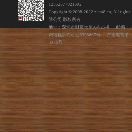
12552677021692
有异—二龙一为海水龙，一为
腾云龙，它们本来就是明代龙
Copyright © 2008-2022 zitan8.cn, All rights 
纹两种最常见的表现方式。
限公司 版权所有
地址：深圳市财富大厦A栋25楼
邮编：51
网络视听许可证6398867号
广播电视节
3226号