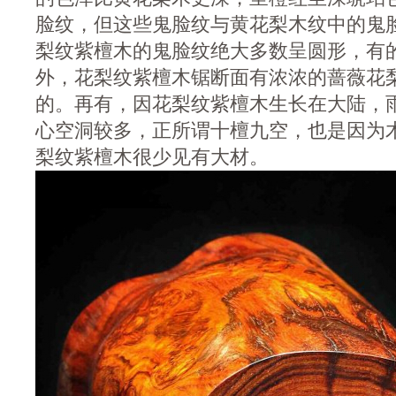
脸纹，但这些鬼脸纹与黄花梨木纹中的鬼
梨纹紫檀木的鬼脸纹绝大多数呈圆形，有
外，花梨纹紫檀木锯断面有浓浓的蔷薇花
的。再有，因花梨纹紫檀木生长在大陆，
心空洞较多，正所谓十檀九空，也是因为
梨纹紫檀木很少见有大材。