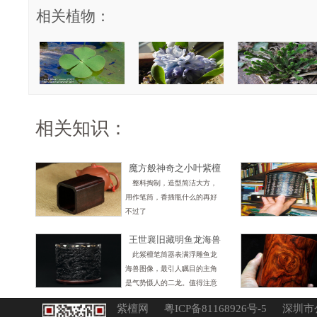
相关植物：
相关知识：
魔方般神奇之小叶紫檀
方形笔筒
整料掏制，造型简洁大方，
用作笔筒，香插瓶什么的再好
不过了
王世襄旧藏明鱼龙海兽
紫檀笔筒
此紫檀笔筒器表满浮雕鱼龙
海兽图像，最引人瞩目的主角
是气势慑人的二龙。值得注意
的是，它们的形态、风格与表
紫檀网
粤ICP备81168926号-5
深圳市
现方式与其他造型奇古的海兽