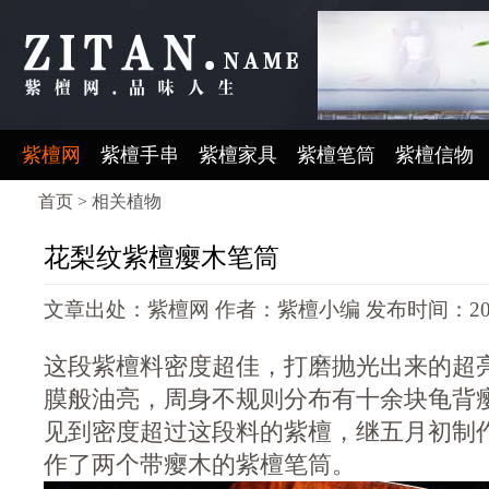
紫檀网
紫檀手串
紫檀家具
紫檀笔筒
紫檀信物
首页 >
相关植物
花梨纹紫檀瘿木笔筒
文章出处：紫檀网
作者：紫檀小编
发布时间：2015-
这段紫檀料密度超佳，打磨抛光出来的超
膜般油亮，周身不规则分布有十余块龟背
见到密度超过这段料的紫檀，继五月初制
作了两个带瘿木的紫檀笔筒。