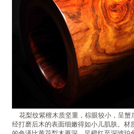
花梨纹紫檀木质坚重，棕眼较小，呈蟹
经打磨后木的表面细嫩得如小儿肌肤。材
的色泽比黄花梨木更深，呈橙红至深琥珀